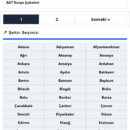
AGT Kurye Şubeleri
1
2
Sonraki »
Adana
Adıyaman
Afyonkarahisar
Ağrı
Aksaray
Amasya
Ankara
Antalya
Ardahan
Artvin
Aydın
Balıkesir
Bartın
Batman
Bayburt
Bilecik
Bingöl
Bitlis
Bolu
Burdur
Bursa
Çanakkale
Çankırı
Çorum
Denizli
Diyarbakır
Düzce
Edirne
Elazığ
Erzincan