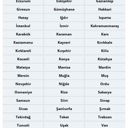
Erzurum
Eskişehir
Gaziantep
Giresun
Gümüşhane
Hakkari
Hatay
Iğdır
Isparta
İstanbul
İzmir
Kahramanmaraş
Karabük
Karaman
Kars
Kastamonu
Kayseri
Kırıkkale
Kırklareli
Kırşehir
Kilis
Kocaeli
Konya
Kütahya
Malatya
Manisa
Mardin
Mersin
Muğla
Muş
Nevşehir
Niğde
Ordu
Osmaniye
Rize
Sakarya
Samsun
Siirt
Sinop
Sivas
Şanlıurfa
Şırnak
Tekirdağ
Tokat
Trabzon
Tunceli
Uşak
Van