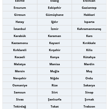
Edirne
Elazığ
Erzincan
Erzurum
Eskişehir
Gaziantep
Giresun
Gümüşhane
Hakkari
Hatay
Iğdır
Isparta
İstanbul
İzmir
Kahramanmaraş
Karabük
Karaman
Kars
Kastamonu
Kayseri
Kırıkkale
Kırklareli
Kırşehir
Kilis
Kocaeli
Konya
Kütahya
Malatya
Manisa
Mardin
Mersin
Muğla
Muş
Nevşehir
Niğde
Ordu
Osmaniye
Rize
Sakarya
Samsun
Siirt
Sinop
Sivas
Şanlıurfa
Şırnak
Tekirdağ
Tokat
Trabzon