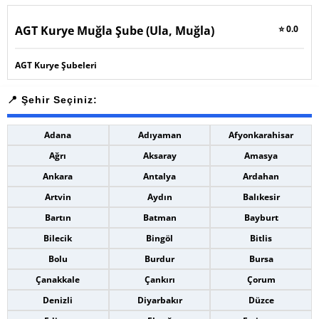
AGT Kurye Muğla Şube (Ula, Muğla)
⭐ 0.0
AGT Kurye Şubeleri
Adana
Adıyaman
Afyonkarahisar
Ağrı
Aksaray
Amasya
Ankara
Antalya
Ardahan
Artvin
Aydın
Balıkesir
Bartın
Batman
Bayburt
Bilecik
Bingöl
Bitlis
Bolu
Burdur
Bursa
Çanakkale
Çankırı
Çorum
Denizli
Diyarbakır
Düzce