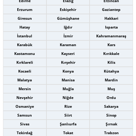
Edirne
Elazığ
Erzincan
Erzurum
Eskişehir
Gaziantep
Giresun
Gümüşhane
Hakkari
Hatay
Iğdır
Isparta
İstanbul
İzmir
Kahramanmaraş
Karabük
Karaman
Kars
Kastamonu
Kayseri
Kırıkkale
Kırklareli
Kırşehir
Kilis
Kocaeli
Konya
Kütahya
Malatya
Manisa
Mardin
Mersin
Muğla
Muş
Nevşehir
Niğde
Ordu
Osmaniye
Rize
Sakarya
Samsun
Siirt
Sinop
Sivas
Şanlıurfa
Şırnak
Tekirdağ
Tokat
Trabzon