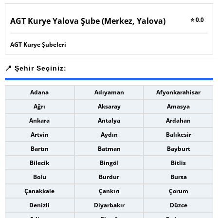
AGT Kurye Yalova Şube (Merkez, Yalova)
⭐ 0.0
AGT Kurye Şubeleri
Adana
Adıyaman
Afyonkarahisar
Ağrı
Aksaray
Amasya
Ankara
Antalya
Ardahan
Artvin
Aydın
Balıkesir
Bartın
Batman
Bayburt
Bilecik
Bingöl
Bitlis
Bolu
Burdur
Bursa
Çanakkale
Çankırı
Çorum
Denizli
Diyarbakır
Düzce