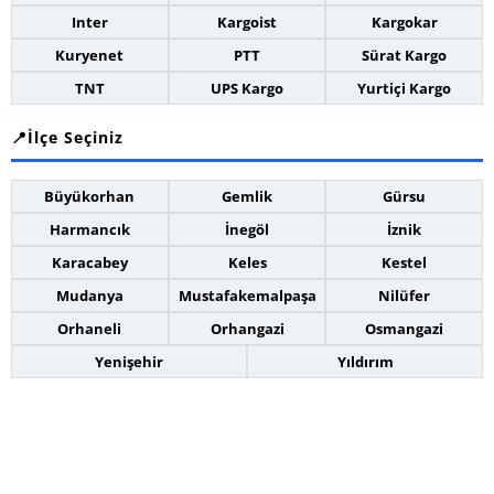
Inter
Kargoist
Kargokar
Kuryenet
PTT
Sürat Kargo
TNT
UPS Kargo
Yurtiçi Kargo
İlçe Seçiniz
Büyükorhan
Gemlik
Gürsu
Harmancık
İnegöl
İznik
Karacabey
Keles
Kestel
Mudanya
Mustafakemalpaşa
Nilüfer
Orhaneli
Orhangazi
Osmangazi
Yenişehir
Yıldırım