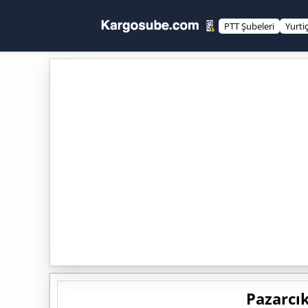
PTT Şubeleri
Yurti
Pazarcık