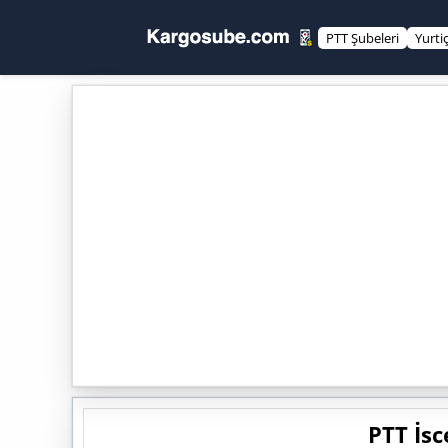
PTT Şubeleri
Yurti
PTT İsc