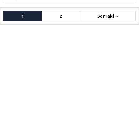
1
2
Sonraki »