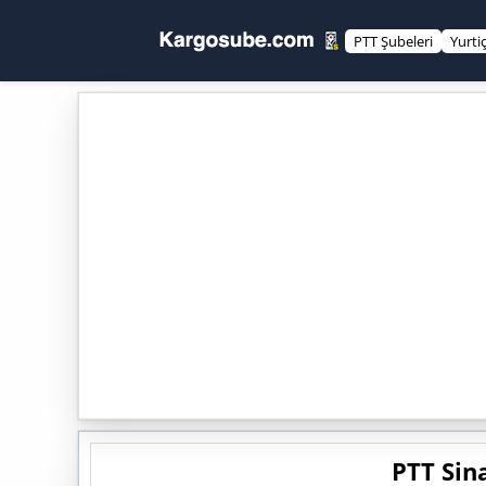
PTT Şubeleri
Yurti
PTT Sin