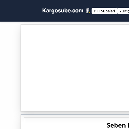
PTT Şubeleri
Yurti
Seben 