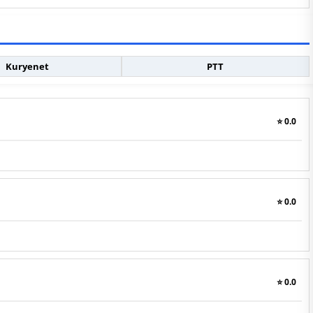
Kuryenet
PTT
⭐ 0.0
⭐ 0.0
⭐ 0.0