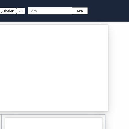
Şubeleri
⋯
Ara