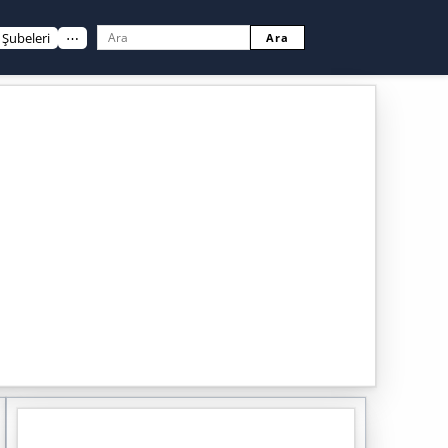
Şubeleri
⋯
Ara