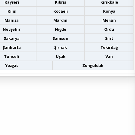
Kayseri
Kıbrıs
Kırıkkale
Kilis
Kocaeli
Konya
Manisa
Mardin
Mersin
Nevşehir
Niğde
Ordu
Sakarya
Samsun
Siirt
Şanlıurfa
Şırnak
Tekirdağ
Tunceli
Uşak
Van
Yozgat
Zonguldak