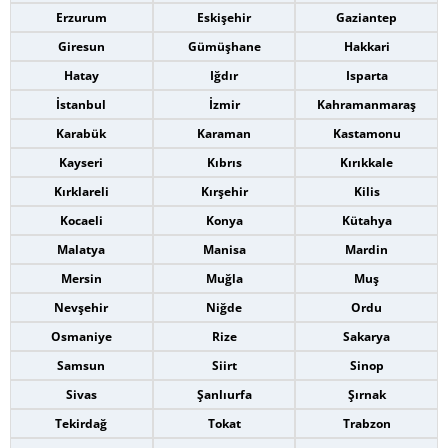
Erzurum
Eskişehir
Gaziantep
Giresun
Gümüşhane
Hakkari
Hatay
Iğdır
Isparta
İstanbul
İzmir
Kahramanmaraş
Karabük
Karaman
Kastamonu
Kayseri
Kıbrıs
Kırıkkale
Kırklareli
Kırşehir
Kilis
Kocaeli
Konya
Kütahya
Malatya
Manisa
Mardin
Mersin
Muğla
Muş
Nevşehir
Niğde
Ordu
Osmaniye
Rize
Sakarya
Samsun
Siirt
Sinop
Sivas
Şanlıurfa
Şırnak
Tekirdağ
Tokat
Trabzon