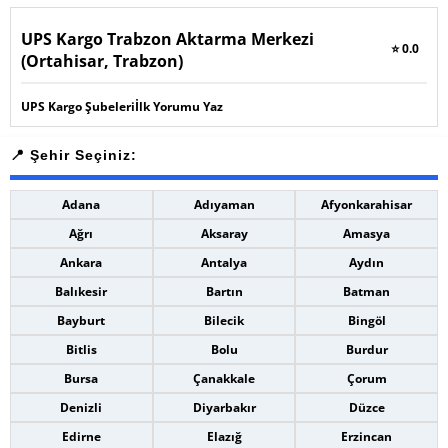
UPS Kargo Trabzon Aktarma Merkezi
⭐ 0.0
(Ortahisar, Trabzon)
UPS Kargo Şubeleri
İlk Yorumu Yaz
Adana
Adıyaman
Afyonkarahisar
Ağrı
Aksaray
Amasya
Ankara
Antalya
Aydın
Balıkesir
Bartın
Batman
Bayburt
Bilecik
Bingöl
Bitlis
Bolu
Burdur
Bursa
Çanakkale
Çorum
Denizli
Diyarbakır
Düzce
Edirne
Elazığ
Erzincan