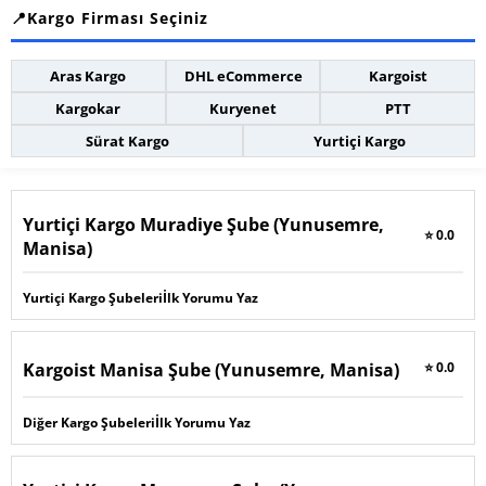
Kargo Firması Seçiniz
Aras Kargo
DHL eCommerce
Kargoist
Kargokar
Kuryenet
PTT
Sürat Kargo
Yurtiçi Kargo
Yurtiçi Kargo Muradiye Şube (Yunusemre,
⭐ 0.0
Manisa)
Yurtiçi Kargo Şubeleri
İlk Yorumu Yaz
Kargoist Manisa Şube (Yunusemre, Manisa)
⭐ 0.0
Diğer Kargo Şubeleri
İlk Yorumu Yaz