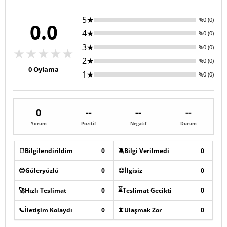
5★
%0 (0)
0.0
4★
%0 (0)
3★
%0 (0)
★
★
★
★
★
2★
%0 (0)
0
Oylama
1★
%0 (0)
0
--
--
--
Yorum
Pozitif
Negatif
Durum
📑
Bilgilendirildim
0
🔕
Bilgi Verilmedi
0
😊
Güleryüzlü
0
😐
İlgisiz
0
⌛
🚀
Hızlı Teslimat
0
Teslimat Gecikti
0
📞
İletişim Kolaydı
0
📵
Ulaşmak Zor
0