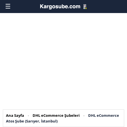
☰
Ana Sayfa
-
DHL eCommerce Şubeleri
-
DHL eCommerce
Atos Şube (Sarıyer, İstanbul)