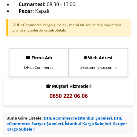
Cumartesi:
08:30 - 13:00
Pazar:
Kapalı
DHL eCommerce kargo şubeleri, resmî tatiller ve dini bayramlar
gibi özel günlerde kapalı olabilir.
🏢 Firma Adı
🌐 Web Adresi
DHL eCommerce
dhlecommerce.com.tr
☎ Müşteri Hizmetleri
0850 222 06 06
Buna Göre Listele:
DHL eCommerce İstanbul Şubeleri
,
DHL
eCommerce Sarıyer Şubeleri
,
İstanbul Kargo Şubeleri
,
Sarıyer
Kargo Şubeleri