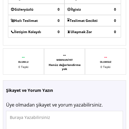
😊
Güleryüzlü
0
😐
İlgisiz
0
⌛
🚀
Hızlı Teslimat
0
Teslimat Gecikti
0
📞
İletişim Kolaydı
0
📵
Ulaşmak Zor
0
--
--
--
MEMNUNIYET
OLUMLU
OLUMSUZ
Henüz değerlendirme
0 Tepki
0 Tepki
yok
Şikayet ve Yorum Yazın
Üye olmadan şikayet ve yorum yazabilirsiniz.