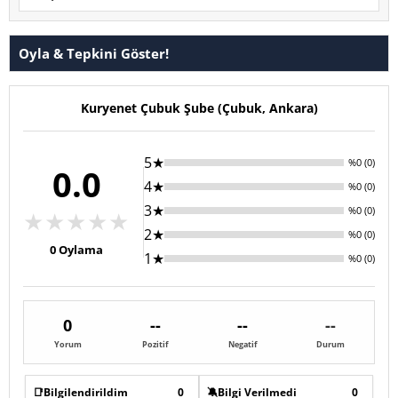
Oyla & Tepkini Göster!
Kuryenet Çubuk Şube (Çubuk, Ankara)
5★
%0 (0)
0.0
4★
%0 (0)
3★
%0 (0)
★
★
★
★
★
2★
%0 (0)
0
Oylama
1★
%0 (0)
0
--
--
--
Yorum
Pozitif
Negatif
Durum
📑
Bilgilendirildim
0
🔕
Bilgi Verilmedi
0