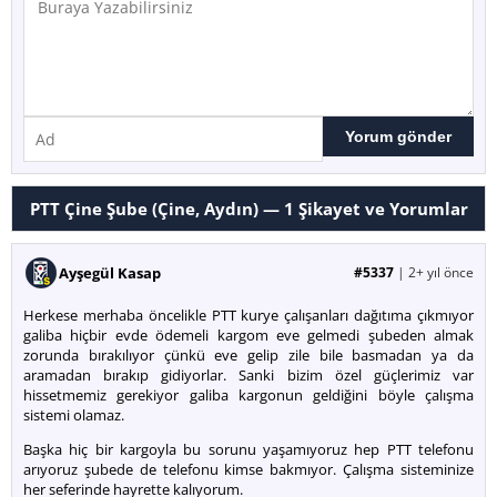
PTT Çine Şube (Çine, Aydın) —
1
Şikayet ve Yorumlar
Ayşegül Kasap
#5337
|
2+ yıl önce
Herkese merhaba öncelikle PTT kurye çalışanları dağıtıma çıkmıyor
galiba hiçbir evde ödemeli kargom eve gelmedi şubeden almak
zorunda bırakılıyor çünkü eve gelip zile bile basmadan ya da
aramadan bırakıp gidiyorlar. Sanki bizim özel güçlerimiz var
hissetmemiz gerekiyor galiba kargonun geldiğini böyle çalışma
sistemi olamaz.
Başka hiç bir kargoyla bu sorunu yaşamıyoruz hep PTT telefonu
arıyoruz şubede de telefonu kimse bakmıyor. Çalışma sisteminize
her seferinde hayrette kalıyorum.