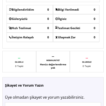
📑
Bilgilendirildim
0
🔕
Bilgi Verilmedi
0
😊
Güleryüzlü
0
😐
İlgisiz
0
⌛
🚀
Hızlı Teslimat
0
Teslimat Gecikti
0
📞
İletişim Kolaydı
0
📵
Ulaşmak Zor
0
--
--
--
MEMNUNIYET
OLUMLU
OLUMSUZ
Henüz değerlendirme
0 Tepki
0 Tepki
yok
Şikayet ve Yorum Yazın
Üye olmadan şikayet ve yorum yazabilirsiniz.