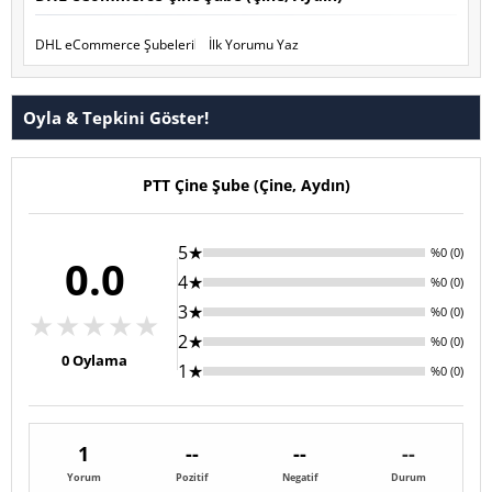
DHL eCommerce Şubeleri
İlk Yorumu Yaz
Oyla & Tepkini Göster!
PTT Çine Şube (Çine, Aydın)
5★
%0 (0)
0.0
4★
%0 (0)
3★
%0 (0)
★
★
★
★
★
2★
%0 (0)
0
Oylama
1★
%0 (0)
1
--
--
--
Yorum
Pozitif
Negatif
Durum