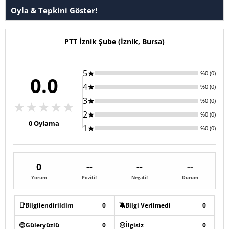
Oyla & Tepkini Göster!
PTT İznik Şube (İznik, Bursa)
5★
%0 (0)
0.0
4★
%0 (0)
3★
%0 (0)
★
★
★
★
★
2★
%0 (0)
0
Oylama
1★
%0 (0)
0
--
--
--
Yorum
Pozitif
Negatif
Durum
📑
Bilgilendirildim
0
🔕
Bilgi Verilmedi
0
😊
Güleryüzlü
0
😐
İlgisiz
0