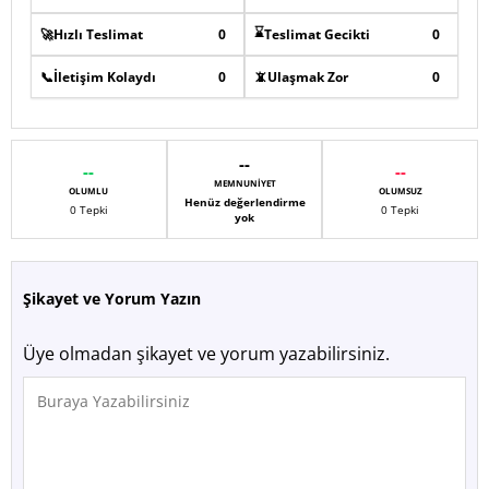
⌛
🚀
Hızlı Teslimat
0
Teslimat Gecikti
0
📞
İletişim Kolaydı
0
📵
Ulaşmak Zor
0
--
--
--
MEMNUNIYET
OLUMLU
OLUMSUZ
Henüz değerlendirme
0 Tepki
0 Tepki
yok
Şikayet ve Yorum Yazın
Üye olmadan şikayet ve yorum yazabilirsiniz.