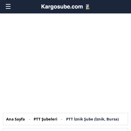
☰
Ana Sayfa
-
PTT Şubeleri
-
PTT İznik Şube (İznik, Bursa)