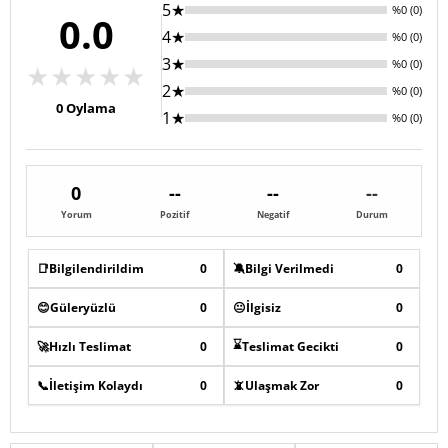
5★
%0 (0)
0.0
4★
%0 (0)
3★
%0 (0)
★
★
★
★
★
2★
%0 (0)
0
Oylama
1★
%0 (0)
0
--
--
--
Yorum
Pozitif
Negatif
Durum
📑
Bilgilendirildim
0
🔕
Bilgi Verilmedi
0
😊
Güleryüzlü
0
😐
İlgisiz
0
⌛
🚀
Hızlı Teslimat
0
Teslimat Gecikti
0
📞
İletişim Kolaydı
0
📵
Ulaşmak Zor
0