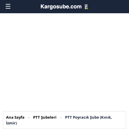
☰
Ana Sayfa
-
PTT Şubeleri
-
PTT Poyracık Şube (Kınık,
İzmir)