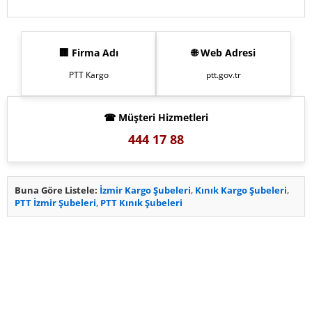
🏢 Firma Adı
🌐 Web Adresi
PTT Kargo
ptt.gov.tr
☎ Müşteri Hizmetleri
444 17 88
Buna Göre Listele:
İzmir Kargo Şubeleri
,
Kınık Kargo Şubeleri
,
PTT İzmir Şubeleri
,
PTT Kınık Şubeleri