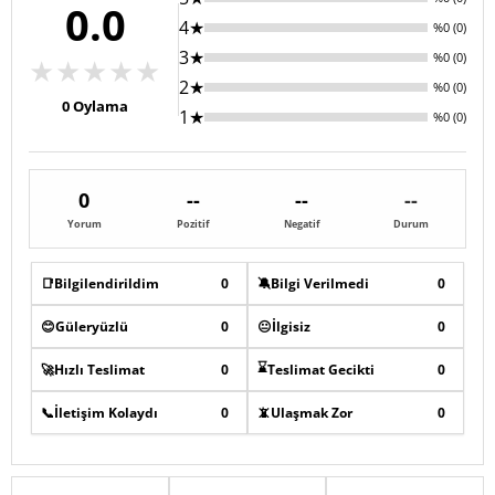
0.0
4★
%0 (0)
3★
%0 (0)
★
★
★
★
★
2★
%0 (0)
0
Oylama
1★
%0 (0)
0
--
--
--
Yorum
Pozitif
Negatif
Durum
📑
Bilgilendirildim
0
🔕
Bilgi Verilmedi
0
😊
Güleryüzlü
0
😐
İlgisiz
0
⌛
🚀
Hızlı Teslimat
0
Teslimat Gecikti
0
📞
İletişim Kolaydı
0
📵
Ulaşmak Zor
0