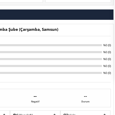
amba Şube (Çarşamba, Samsun)
%0 (0)
%0 (0)
%0 (0)
%0 (0)
%0 (0)
--
--
Negatif
Durum