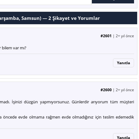
Çarşamba, Samsun) —
2
Şikayet ve Yorumlar
#2601
|
2+ yıl önce
 bilem var mı?
Yanıtla
#2600
|
2+ yıl önce
atmadı. İşinizi düzgün yapmıyorsunuz. Günlerdir arıyorum tüm müşteri
a öncede evde olmama rağmen evde olmadığınız için teslim edemedik
Yanıtla