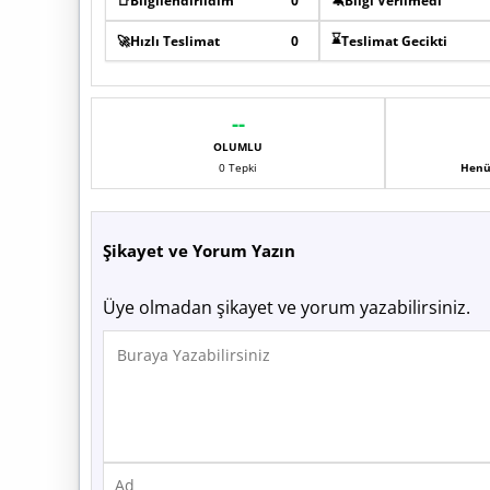
📑
Bilgilendirildim
0
🔕
Bilgi Verilmedi
⌛
🚀
Hızlı Teslimat
0
Teslimat Gecikti
--
OLUMLU
0 Tepki
Henü
Şikayet ve Yorum Yazın
Üye olmadan şikayet ve yorum yazabilirsiniz.