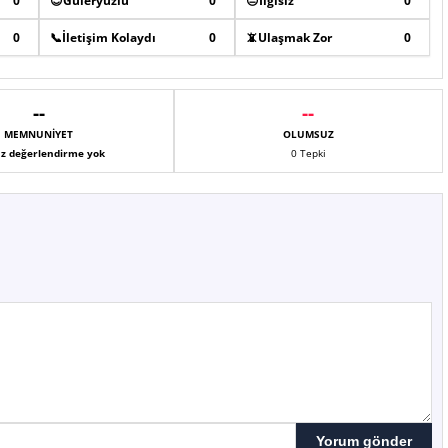
0
😊
Güleryüzlü
0
😐
İlgisiz
0
0
📞
İletişim Kolaydı
0
📵
Ulaşmak Zor
0
--
--
MEMNUNIYET
OLUMSUZ
z değerlendirme yok
0 Tepki