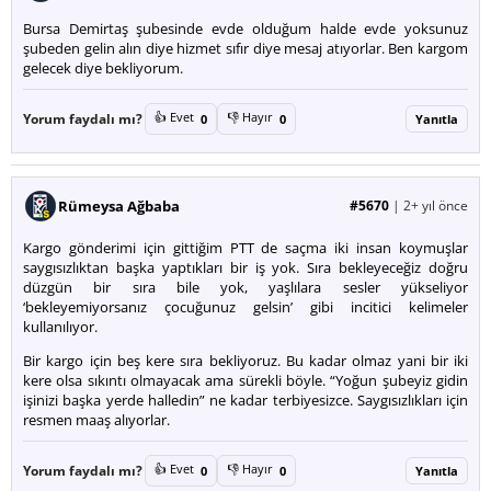
Bursa Demirtaş şubesinde evde olduğum halde evde yoksunuz
şubeden gelin alın diye hizmet sıfır diye mesaj atıyorlar. Ben kargom
gelecek diye bekliyorum.
👍 Evet
👎 Hayır
Yorum faydalı mı?
0
0
Yanıtla
Rümeysa Ağbaba
#5670
|
2+ yıl önce
Kargo gönderimi için gittiğim PTT de saçma iki insan koymuşlar
saygısızlıktan başka yaptıkları bir iş yok. Sıra bekleyeceğiz doğru
düzgün bir sıra bile yok, yaşlılara sesler yükseliyor
‘bekleyemiyorsanız çocuğunuz gelsin’ gibi incitici kelimeler
kullanılıyor.
Bir kargo için beş kere sıra bekliyoruz. Bu kadar olmaz yani bir iki
kere olsa sıkıntı olmayacak ama sürekli böyle. “Yoğun şubeyiz gidin
işinizi başka yerde halledin” ne kadar terbiyesizce. Saygısızlıkları için
resmen maaş alıyorlar.
👍 Evet
👎 Hayır
Yorum faydalı mı?
0
0
Yanıtla