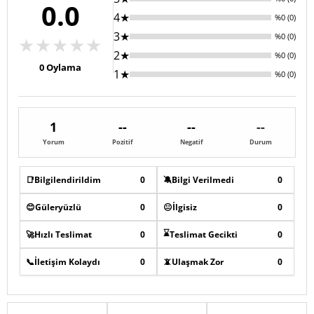
0.0
4★
%0 (0)
3★
%0 (0)
★
★
★
★
★
2★
%0 (0)
0
Oylama
1★
%0 (0)
1
--
--
--
Yorum
Pozitif
Negatif
Durum
📑
Bilgilendirildim
0
🔕
Bilgi Verilmedi
0
😊
Güleryüzlü
0
😐
İlgisiz
0
⌛
🚀
Hızlı Teslimat
0
Teslimat Gecikti
0
📞
İletişim Kolaydı
0
📵
Ulaşmak Zor
0