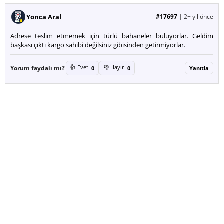
Yonca Aral
#17697
|
2+ yıl önce
Adrese teslim etmemek için türlü bahaneler buluyorlar. Geldim
başkası çıktı kargo sahibi değilsiniz gibisinden getirmiyorlar.
👍 Evet
👎 Hayır
Yorum faydalı mı?
0
0
Yanıtla