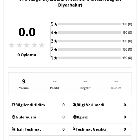
Diyarbakır)
5★
%0 (0)
0.0
4★
%0 (0)
3★
%0 (0)
★
★
★
★
★
2★
%0 (0)
0
Oylama
1★
%0 (0)
9
--
--
--
Yorum
Pozitif
Negatif
Durum
📑
Bilgilendirildim
0
🔕
Bilgi Verilmedi
0
😊
Güleryüzlü
0
😐
İlgisiz
0
⌛
🚀
Hızlı Teslimat
0
Teslimat Gecikti
0