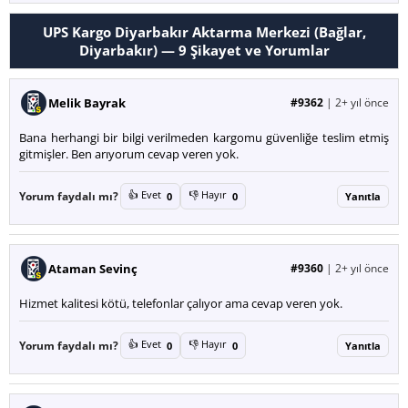
UPS Kargo Diyarbakır Aktarma Merkezi (Bağlar,
Diyarbakır) —
9
Şikayet ve Yorumlar
Melik Bayrak
#9362
|
2+ yıl önce
Bana herhangi bir bilgi verilmeden kargomu güvenliğe teslim etmiş
gitmişler. Ben arıyorum cevap veren yok.
👍 Evet
👎 Hayır
Yorum faydalı mı?
0
0
Yanıtla
Ataman Sevinç
#9360
|
2+ yıl önce
Hizmet kalitesi kötü, telefonlar çalıyor ama cevap veren yok.
👍 Evet
👎 Hayır
Yorum faydalı mı?
0
0
Yanıtla