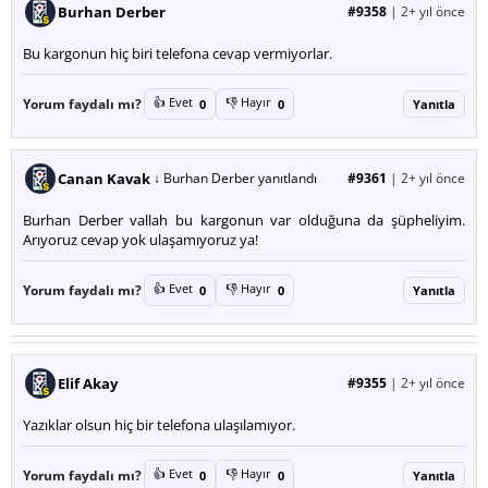
Burhan Derber
#9358
|
2+ yıl önce
Bu kargonun hiç biri telefona cevap vermiyorlar.
👍 Evet
👎 Hayır
Yorum faydalı mı?
0
0
Yanıtla
Canan Kavak
↓ Burhan Derber yanıtlandı
#9361
|
2+ yıl önce
Burhan Derber vallah bu kargonun var olduğuna da şüpheliyim.
Arıyoruz cevap yok ulaşamıyoruz ya!
👍 Evet
👎 Hayır
Yorum faydalı mı?
0
0
Yanıtla
Elif Akay
#9355
|
2+ yıl önce
Yazıklar olsun hiç bir telefona ulaşılamıyor.
👍 Evet
👎 Hayır
Yorum faydalı mı?
0
0
Yanıtla