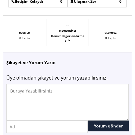
📞
İletişim Kolaydı
0
📵
Ulaşmak Zor
0
--
--
--
MEMNUNIYET
OLUMLU
OLUMSUZ
Henüz değerlendirme
0 Tepki
0 Tepki
yok
Şikayet ve Yorum Yazın
Üye olmadan şikayet ve yorum yazabilirsiniz.