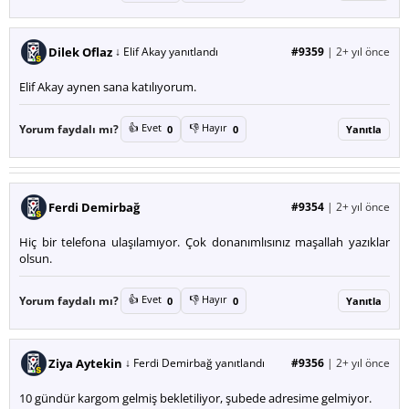
Dilek Oflaz
↓ Elif Akay yanıtlandı
#9359
|
2+ yıl önce
Elif Akay aynen sana katılıyorum.
👍 Evet
👎 Hayır
Yorum faydalı mı?
0
0
Yanıtla
Ferdi Demirbağ
#9354
|
2+ yıl önce
Hiç bir telefona ulaşılamıyor. Çok donanımlısınız maşallah yazıklar
olsun.
👍 Evet
👎 Hayır
Yorum faydalı mı?
0
0
Yanıtla
Ziya Aytekin
↓ Ferdi Demirbağ yanıtlandı
#9356
|
2+ yıl önce
10 gündür kargom gelmiş bekletiliyor, şubede adresime gelmiyor.