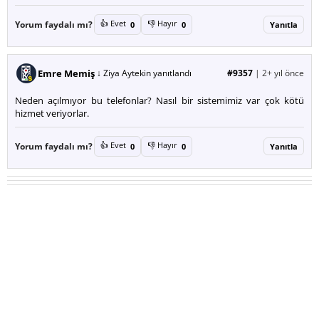
👍 Evet
👎 Hayır
Yorum faydalı mı?
0
0
Yanıtla
Emre Memiş
↓ Ziya Aytekin yanıtlandı
#9357
|
2+ yıl önce
Neden açılmıyor bu telefonlar? Nasıl bir sistemimiz var çok kötü
hizmet veriyorlar.
👍 Evet
👎 Hayır
Yorum faydalı mı?
0
0
Yanıtla