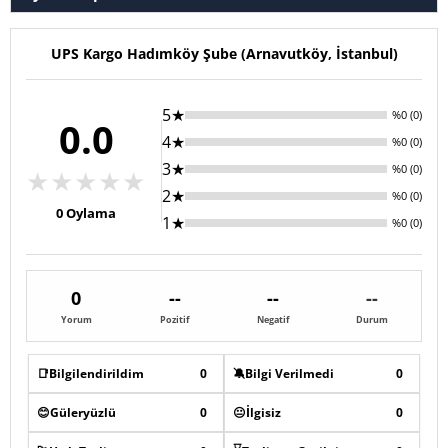
UPS Kargo Hadımköy Şube (Arnavutköy, İstanbul)
5★
%0 (0)
0.0
4★
%0 (0)
3★
%0 (0)
★
★
★
★
★
2★
%0 (0)
0
Oylama
1★
%0 (0)
0
--
--
--
Yorum
Pozitif
Negatif
Durum
📑
Bilgilendirildim
0
🔕
Bilgi Verilmedi
0
😊
Güleryüzlü
0
😐
İlgisiz
0