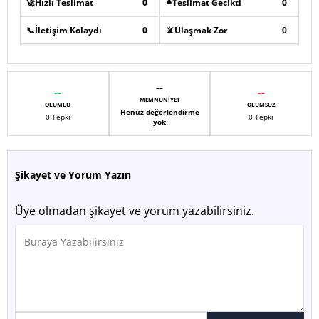
⌛
🚀
Hızlı Teslimat
0
Teslimat Gecikti
0
📞
İletişim Kolaydı
0
📵
Ulaşmak Zor
0
--
--
--
MEMNUNIYET
OLUMLU
OLUMSUZ
Henüz değerlendirme
0 Tepki
0 Tepki
yok
Şikayet ve Yorum Yazın
Üye olmadan şikayet ve yorum yazabilirsiniz.